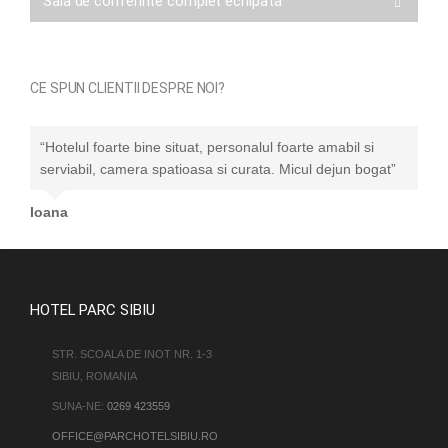
Sala de conferinte complet echipata
CE SPUN CLIENTII DESPRE NOI?
“Hotelul foarte bine situat, personalul foarte amabil si
serviabil, camera spatioasa si curata. Micul dejun bogat”
Ioana
HOTEL PARC SIBIU
STR. SCOALA DE INOT NR. 1-3
SIBIU, ROMANIA
SUNA-NE:
0269 423559
OFFICE@PARCHOTELSIBIU.RO