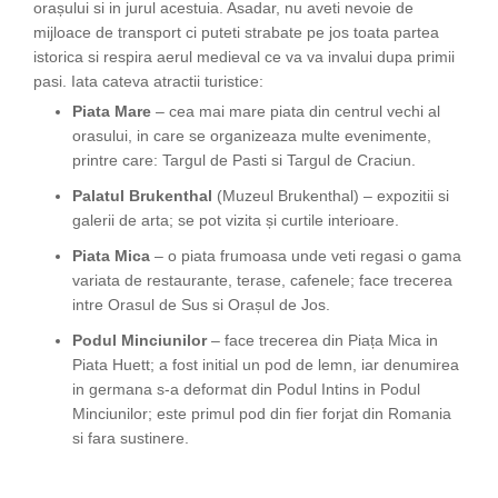
orașului si in jurul acestuia. Asadar, nu aveti nevoie de
mijloace de transport ci puteti strabate pe jos toata partea
istorica si respira aerul medieval ce va va invalui dupa primii
pasi. Iata cateva atractii turistice:
Piata Mare
– cea mai mare piata din centrul vechi al
orasului, in care se organizeaza multe evenimente,
printre care: Targul de Pasti si Targul de Craciun.
Palatul Brukenthal
(Muzeul Brukenthal) – expozitii si
galerii de arta; se pot vizita și curtile interioare.
Piata Mica
– o piata frumoasa unde veti regasi o gama
variata de restaurante, terase, cafenele; face trecerea
intre Orasul de Sus si Orașul de Jos.
Podul Minciunilor
– face trecerea din Piața Mica in
Piata Huett; a fost initial un pod de lemn, iar denumirea
in germana s-a deformat din Podul Intins in Podul
Minciunilor; este primul pod din fier forjat din Romania
si fara sustinere.